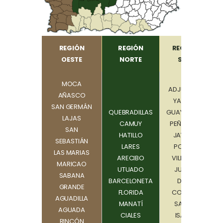
REGIÓN
REGIÓN
REGIÓN
OESTE
NORTE
SUR
MOCA
ADJUNTAS
AÑASCO
YAUCO
SAN GERMÁN
QUEBRADILLAS
GUAYANILLA
LAJAS
CAMUY
PEÑUELAS
SAN
HATILLO
JAYUYA
SEBASTIÁN
LARES
PONCE
LAS MARIAS
ARECIBO
VILLALBA
MARICAO
UTUADO
JUANA
SABANA
BARCELONETA
DÍAZ
GRANDE
FLORIDA
COAMO
AGUADILLA
MANATÍ
SANTA
AGUADA
CIALES
ISABEL
RINCÓN